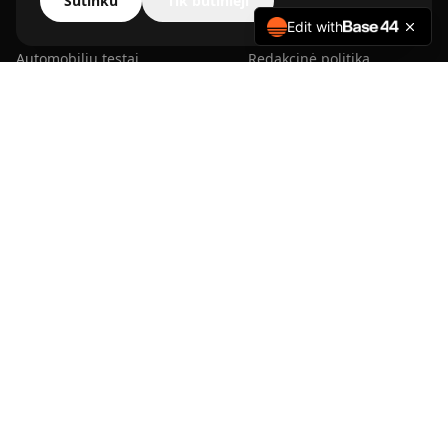
Sutinku
Tik būtinieji
Automobilių naujienos
Apie mus
Edit with
Automobilių testai
Redakcinė politika
Elektromobiliai
Kontaktai
Autosportas
Partneriai
Naudoti automobiliai
Privatumo politika
Autoverslas
Slapukų politika
Automobilių priežiūra
Naudojimosi taisyklės
Kelionės ir keliai
RESURSAI
Automobilių pirkimo gidas
Elektromobilių gidas