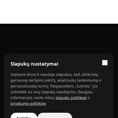
Slapukų nustatymai
Automobilių, autosporto ir autoverslo naujienos Lietuvai.
Svetainė elure.lt naudoja slapukus, kad užtikrintų
Ekspertų testai, rinkos analizė ir patarimai vairuotojams.
geriausią naršymo patirtį, analizuotų lankomumą ir
personalizuotų turinį. Paspausdami „Sutinku" jūs
sutinkate su visų slapukų naudojimu. Daugiau
Fb
Ig
Tk
informacijos rasite mūsų
slapukų politikoje
ir
privatumo politikoje
.
KATEGORIJOS
INFORMACIJA