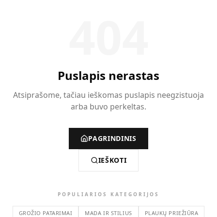
404
Puslapis nerastas
Atsiprašome, tačiau ieškomas puslapis neegzistuoja
arba buvo perkeltas.
PAGRINDINIS
IEŠKOTI
POPULIARIOS KATEGORIJOS
GROŽIO PATARIMAI
MADA IR STILIUS
PLAUKŲ PRIEŽIŪRA