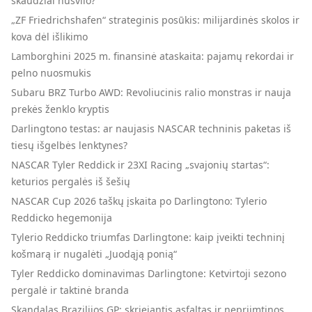
skaudžiai nusvilo?
„ZF Friedrichshafen“ strateginis posūkis: milijardinės skolos ir
kova dėl išlikimo
Lamborghini 2025 m. finansinė ataskaita: pajamų rekordai ir
pelno nuosmukis
Subaru BRZ Turbo AWD: Revoliucinis ralio monstras ir nauja
prekės ženklo kryptis
Darlingtono testas: ar naujasis NASCAR techninis paketas iš
tiesų išgelbės lenktynes?
NASCAR Tyler Reddick ir 23XI Racing „svajonių startas“:
keturios pergalės iš šešių
NASCAR Cup 2026 taškų įskaita po Darlingtono: Tylerio
Reddicko hegemonija
Tylerio Reddicko triumfas Darlingtone: kaip įveikti techninį
košmarą ir nugalėti „Juodąją ponią“
Tyler Reddicko dominavimas Darlingtone: Ketvirtoji sezono
pergalė ir taktinė branda
Skandalas Brazilijos GP: skriejantis asfaltas ir nepriimtinos