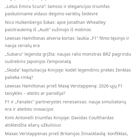
„Lotus Emira Scura“: tamsos ir elegancijos triumfas
paskutiniame vidaus degimo variklių šedevre
Nico Hulkenbergo šokas: apie Jonathan Wheatley
pasitraukimą iš „Audi“ sužinojo iš motinos
Lewisas Hamiltonas atveria kortas: laukia „F1“ filmo tęsinys ir
nauja serialų era
„Subaru“ legenda grįžta: naujas ralio monstras BRZ pagrindu
sudrebins Japonijos čempionatą
„Skoda“ kapituliacija Kinijoje: kodėl legendinis prekės ženklas
palieka rinką?
Lewisas Hamiltonas prieš Maxą Verstappeną: 2026-ųjų F1
taisyklės – ateitis ar parodija?
F1 ir „Fanatec“ partnerystės renesansas: nauja simuliatorių
era ir ateities inovacijos
Kimi Antonelli triumfas Kinijoje: Davidas Coulthardas
atskleidžia ašarų užkulisius
Maxas Verstappenas prieš Britanijos žiniasklaidą: konfliktas,