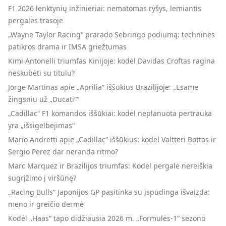
F1 2026 lenktynių inžinieriai: nematomas ryšys, lemiantis
pergales trasoje
„Wayne Taylor Racing“ prarado Sebringo podiumą: techninės
patikros drama ir IMSA griežtumas
Kimi Antonelli triumfas Kinijoje: kodėl Davidas Croftas ragina
neskubėti su titulu?
Jorge Martinas apie „Aprilia“ iššūkius Brazilijoje: „Esame
žingsniu už „Ducati““
„Cadillac“ F1 komandos iššūkiai: kodėl neplanuota pertrauka
yra „išsigelbėjimas“
Mario Andretti apie „Cadillac“ iššūkius: kodėl Valtteri Bottas ir
Sergio Perez dar neranda ritmo?
Marc Marquez ir Brazilijos triumfas: Kodėl pergalė nereiškia
sugrįžimo į viršūnę?
„Racing Bulls“ Japonijos GP pasitinka su įspūdinga išvaizda:
meno ir greičio dermė
Kodėl „Haas“ tapo didžiausia 2026 m. „Formulės-1“ sezono