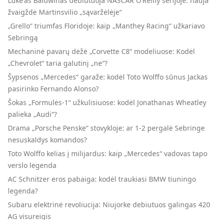
Luke'as Baldwinas debiutuoja NASCAR O’Reilly serijoje: nauja
žvaigždė Martinsvilio „sąvaržėlėje“
„Grello“ triumfas Floridoje: kaip „Manthey Racing“ užkariavo
Sebringą
Mechaninė pavarų dėžė „Corvette C8“ modeliuose: Kodėl
„Chevrolet“ taria galutinį „ne“?
Šypsenos „Mercedes“ garaže: kodėl Toto Wolffo sūnus Jackas
pasirinko Fernando Alonso?
Šokas „Formulės-1“ užkulisiuose: kodėl Jonathanas Wheatley
palieka „Audi“?
Drama „Porsche Penske“ stovykloje: ar 1-2 pergalė Sebringe
nesuskaldys komandos?
Toto Wolffo kelias į milijardus: kaip „Mercedes“ vadovas tapo
verslo legenda
AC Schnitzer eros pabaiga: kodėl traukiasi BMW tiuningo
legenda?
Subaru elektrinė revoliucija: Niujorke debiutuos galingas 420
AG visureigis