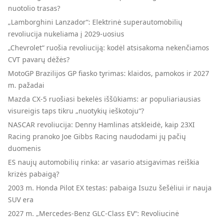
nuotolio trasas?
„Lamborghini Lanzador“: Elektrinė superautomobilių
revoliucija nukeliama į 2029-uosius
„Chevrolet“ ruošia revoliuciją: kodėl atsisakoma nekenčiamos
CVT pavarų dėžės?
MotoGP Brazilijos GP fiasko tyrimas: klaidos, pamokos ir 2027
m. pažadai
Mazda CX-5 ruošiasi bekelės iššūkiams: ar populiariausias
visureigis taps tikru „nuotykių ieškotoju“?
NASCAR revoliucija: Denny Hamlinas atskleidė, kaip 23XI
Racing pranoko Joe Gibbs Racing naudodami jų pačių
duomenis
ES naujų automobilių rinka: ar vasario atsigavimas reiškia
krizės pabaigą?
2003 m. Honda Pilot EX testas: pabaiga Isuzu šešėliui ir nauja
SUV era
2027 m. „Mercedes-Benz GLC-Class EV“: Revoliucinė