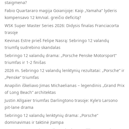
staigmena?
Fabio Quartararo magija Goianijoje: Kaip „Yamaha“ lyderis
kompensavo 12 km/val. greičio deficitą?
WSK Super Master Series 2026: Didysis finalas Franciacorta
trasoje
Kevinas Estre prieš Felipe Nasrą: Sebringo 12 valandų
triumfą sudrebino skandalas
Sebringo 12 valandų drama: „Porsche Penske Motorsport“
triumfas ir 1-2 finišas
2026 m. Sebringo 12 valandų lenktynių rezultatai: „Porsche“ ir
„Penske“ triumfas
Anapilin iškeliavo Jimas Michaelianas – legendinis „Grand Prix
of Long Beach“ architektas
Justin Allgaier triumfas Darlingtono trasoje: Kyle'o Larsono
pit-lane drama
Sebringo 12 valandų lenktynių drama: „Porsche“
dominavimas ir taktinė įtampa