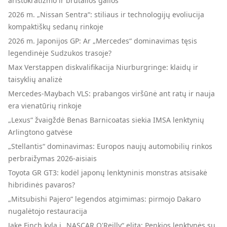
aristokratizmo ir brutalios galios
2026 m. „Nissan Sentra“: stiliaus ir technologijų evoliucija
kompaktiškų sedanų rinkoje
2026 m. Japonijos GP: Ar „Mercedes“ dominavimas tęsis
legendinėje Sudzukos trasoje?
Max Verstappen diskvalifikacija Niurburgringe: klaidų ir
taisyklių analizė
Mercedes-Maybach VLS: prabangos viršūnė ant ratų ir nauja
era vienatūrių rinkoje
„Lexus“ žvaigždė Benas Barnicoatas siekia IMSA lenktynių
Arlingtono gatvėse
„Stellantis“ dominavimas: Europos naujų automobilių rinkos
perbraižymas 2026-aisiais
Toyota GR GT3: kodėl japonų lenktyninis monstras atsisakė
hibridinės pavaros?
„Mitsubishi Pajero“ legendos atgimimas: pirmojo Dakaro
nugalėtojo restauracija
Jake Finch kyla į „NASCAR O'Reilly“ elitą: Penkios lenktynės su