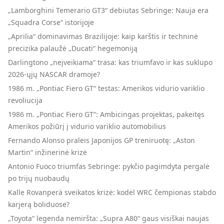
„Lamborghini Temerario GT3“ debiutas Sebringe: Nauja era
„Squadra Corse“ istorijoje
„Aprilia“ dominavimas Brazilijoje: kaip karštis ir techninė
precizika palaužė „Ducati“ hegemoniją
Darlingtono „neįveikiama“ trasa: kas triumfavo ir kas suklupo
2026-ųjų NASCAR dramoje?
1986 m. „Pontiac Fiero GT“ testas: Amerikos vidurio variklio
revoliucija
1986 m. „Pontiac Fiero GT“: Ambicingas projektas, pakeitęs
Amerikos požiūrį į vidurio variklio automobilius
Fernando Alonso praleis Japonijos GP treniruotę: „Aston
Martin“ inžinerinė krizė
Antonio Fuoco triumfas Sebringe: pykčio pagimdyta pergalė
po trijų nuobaudų
Kalle Rovanperä sveikatos krizė: kodėl WRC čempionas stabdo
karjerą boliduose?
„Toyota“ legenda nemiršta: „Supra A80“ gaus visiškai naujas