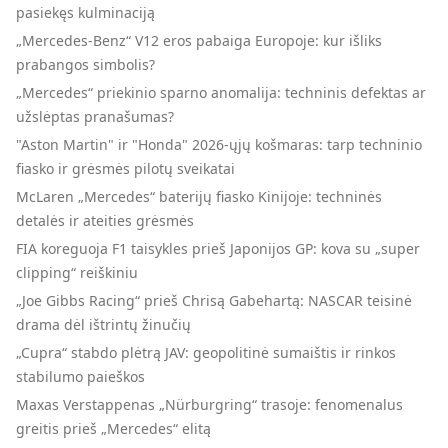
pasiekęs kulminaciją
„Mercedes-Benz“ V12 eros pabaiga Europoje: kur išliks
prabangos simbolis?
„Mercedes“ priekinio sparno anomalija: techninis defektas ar
užslėptas pranašumas?
"Aston Martin" ir "Honda" 2026-ųjų košmaras: tarp techninio
fiasko ir grėsmės pilotų sveikatai
McLaren „Mercedes“ baterijų fiasko Kinijoje: techninės
detalės ir ateities grėsmės
FIA koreguoja F1 taisykles prieš Japonijos GP: kova su „super
clipping“ reiškiniu
„Joe Gibbs Racing“ prieš Chrisą Gabehartą: NASCAR teisinė
drama dėl ištrintų žinučių
„Cupra“ stabdo plėtrą JAV: geopolitinė sumaištis ir rinkos
stabilumo paieškos
Maxas Verstappenas „Nürburgring“ trasoje: fenomenalus
greitis prieš „Mercedes“ elitą