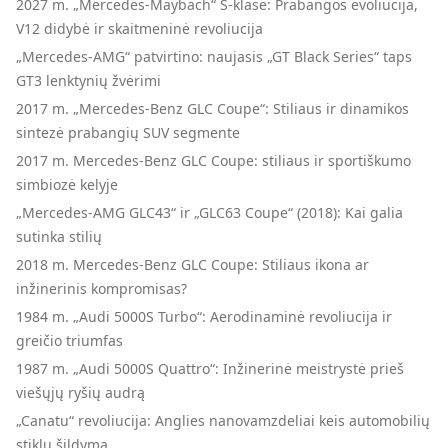
2027 m. „Mercedes-Maybach“ S-klasė: Prabangos evoliucija,
V12 didybė ir skaitmeninė revoliucija
„Mercedes-AMG“ patvirtino: naujasis „GT Black Series“ taps
GT3 lenktynių žvėrimi
2017 m. „Mercedes-Benz GLC Coupe“: Stiliaus ir dinamikos
sintezė prabangių SUV segmente
2017 m. Mercedes-Benz GLC Coupe: stiliaus ir sportiškumo
simbiozė kelyje
„Mercedes-AMG GLC43“ ir „GLC63 Coupe“ (2018): Kai galia
sutinka stilių
2018 m. Mercedes-Benz GLC Coupe: Stiliaus ikona ar
inžinerinis kompromisas?
1984 m. „Audi 5000S Turbo“: Aerodinaminė revoliucija ir
greičio triumfas
1987 m. „Audi 5000S Quattro“: Inžinerinė meistrystė prieš
viešųjų ryšių audrą
„Canatu“ revoliucija: Anglies nanovamzdeliai keis automobilių
stiklų šildymą