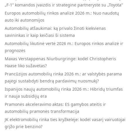
„F-1“ komandos įvaizdis ir strateginė partnerystė su „Toyota“
Europos automobilių rinkos analizė 2026 m.: Nuo naudotų
auto iki autonomijos
Automobilių atšaukimai: ką privalo žinoti kiekvienas
savininkas ir kaip keičiasi ši sistema
Automobilių likutinė vertė 2026 m.: Europos rinkos analizė ir
prognozės
Maxas Verstappenas Niurburgringe: kodėl Christopheris
Haase liko sužavėtas?
Prancūzijos automobilių rinka 2026 m.: ar valstybės parama
pajėgi sustabdyti bendrą pardavimų nuosmukį?
Ispanijos naujų automobilių rinka 2026 m.: Hibridų triumfas
ir nauja subsidijų era
Pramonės akceleravimo aktas: ES gamybos ateitis ir
automobilių pramonės transformacija
JK elektromobilių rinka ties kryžkelėje: kodėl vasarį vairuotojai
grįžo prie benzino?