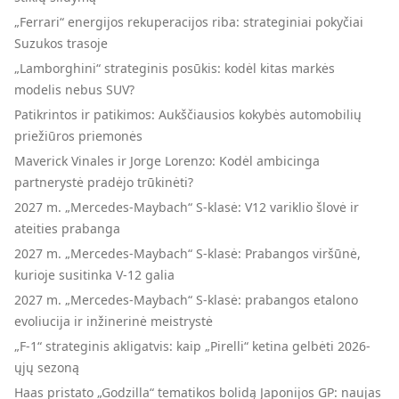
„Ferrari“ energijos rekuperacijos riba: strateginiai pokyčiai
Suzukos trasoje
„Lamborghini“ strateginis posūkis: kodėl kitas markės
modelis nebus SUV?
Patikrintos ir patikimos: Aukščiausios kokybės automobilių
priežiūros priemonės
Maverick Vinales ir Jorge Lorenzo: Kodėl ambicinga
partnerystė pradėjo trūkinėti?
2027 m. „Mercedes-Maybach“ S-klasė: V12 variklio šlovė ir
ateities prabanga
2027 m. „Mercedes-Maybach“ S-klasė: Prabangos viršūnė,
kurioje susitinka V-12 galia
2027 m. „Mercedes-Maybach“ S-klasė: prabangos etalono
evoliucija ir inžinerinė meistrystė
„F-1“ strateginis akligatvis: kaip „Pirelli“ ketina gelbėti 2026-
ųjų sezoną
Haas pristato „Godzilla“ tematikos bolidą Japonijos GP: naujas