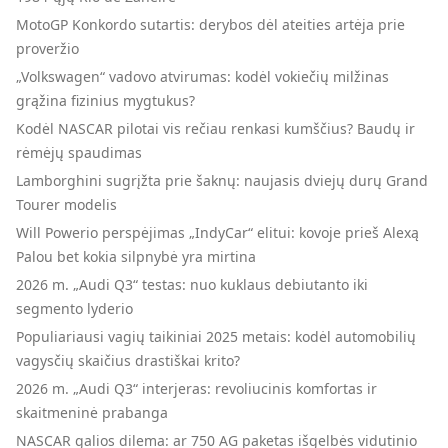
MotoGP Konkordo sutartis: derybos dėl ateities artėja prie
proveržio
„Volkswagen“ vadovo atvirumas: kodėl vokiečių milžinas
grąžina fizinius mygtukus?
Kodėl NASCAR pilotai vis rečiau renkasi kumščius? Baudų ir
rėmėjų spaudimas
Lamborghini sugrįžta prie šaknų: naujasis dviejų durų Grand
Tourer modelis
Will Powerio perspėjimas „IndyCar“ elitui: kovoje prieš Alexą
Palou bet kokia silpnybė yra mirtina
2026 m. „Audi Q3“ testas: nuo kuklaus debiutanto iki
segmento lyderio
Populiariausi vagių taikiniai 2025 metais: kodėl automobilių
vagysčių skaičius drastiškai krito?
2026 m. „Audi Q3“ interjeras: revoliucinis komfortas ir
skaitmeninė prabanga
NASCAR galios dilema: ar 750 AG paketas išgelbės vidutinio