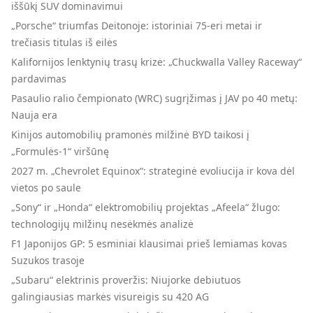
iššūkį SUV dominavimui
„Porsche“ triumfas Deitonoje: istoriniai 75-eri metai ir
trečiasis titulas iš eilės
Kalifornijos lenktynių trasų krizė: „Chuckwalla Valley Raceway“
pardavimas
Pasaulio ralio čempionato (WRC) sugrįžimas į JAV po 40 metų:
Nauja era
Kinijos automobilių pramonės milžinė BYD taikosi į
„Formulės-1“ viršūnę
2027 m. „Chevrolet Equinox“: strateginė evoliucija ir kova dėl
vietos po saule
„Sony“ ir „Honda“ elektromobilių projektas „Afeela“ žlugo:
technologijų milžinų nesėkmės analizė
F1 Japonijos GP: 5 esminiai klausimai prieš lemiamas kovas
Suzukos trasoje
„Subaru“ elektrinis proveržis: Niujorke debiutuos
galingiausias markės visureigis su 420 AG