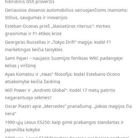
hibridinis GSX proveržis
Geriausios dovanos automobilius vairuojančioms mamoms:
Stilius, saugumas ir inovacijos
Esteban Oconas prieš „klaviatūros riterius“: mirties
grasinimai ir F1 etikos krizė
George'as Russellas ir „Tokyo Drift“ magija: kodėl F1
marketingas keičia taisykles
Sami Pajari – naujasis Suomijos feniksas WRC padangėje:
kelias į viršūnę
Ayao Komatsu ir „Haas“ filosofija: kodėl Estebano Ocono
atsakomybė keičia žaidimą
Will Power ir „Andretti Global“: Kodėl 17 metų patirtis
negarantuoja sėkmės?
Oscar Piastri apie „Mercedes“ pranašumą: „Jokios magijos čia
nėra“
1990-ųjų Lexus ES250: kaip gimė prabangos standartas ir
japoniška kokybė