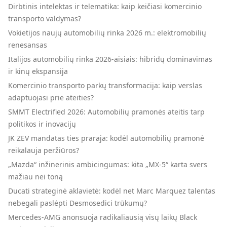
Dirbtinis intelektas ir telematika: kaip keičiasi komercinio
transporto valdymas?
Vokietijos naujų automobilių rinka 2026 m.: elektromobilių
renesansas
Italijos automobilių rinka 2026-aisiais: hibridų dominavimas
ir kinų ekspansija
Komercinio transporto parkų transformacija: kaip verslas
adaptuojasi prie ateities?
SMMT Electrified 2026: Automobilių pramonės ateitis tarp
politikos ir inovacijų
JK ZEV mandatas ties praraja: kodėl automobilių pramonė
reikalauja peržiūros?
„Mazda“ inžinerinis ambicingumas: kita „MX-5“ karta svers
mažiau nei toną
Ducati strateginė aklavietė: kodėl net Marc Marquez talentas
nebegali paslėpti Desmosedici trūkumų?
Mercedes-AMG anonsuoja radikaliausią visų laikų Black