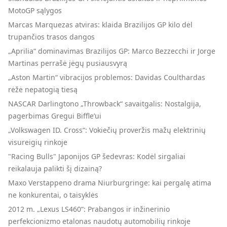
MotoGP sąlygos
Marcas Marquezas atviras: klaida Brazilijos GP kilo dėl
trupančios trasos dangos
„Aprilia“ dominavimas Brazilijos GP: Marco Bezzecchi ir Jorge
Martinas perrašė jėgų pusiausvyrą
„Aston Martin“ vibracijos problemos: Davidas Coulthardas
rėžė nepatogią tiesą
NASCAR Darlingtono „Throwback“ savaitgalis: Nostalgija,
pagerbimas Gregui Biffle’ui
„Volkswagen ID. Cross“: Vokiečių proveržis mažų elektrinių
visureigių rinkoje
"Racing Bulls" Japonijos GP šedevras: Kodėl sirgaliai
reikalauja palikti šį dizainą?
Maxo Verstappeno drama Niurburgringe: kai pergalę atima
ne konkurentai, o taisyklės
2012 m. „Lexus LS460“: Prabangos ir inžinerinio
perfekcionizmo etalonas naudotų automobilių rinkoje