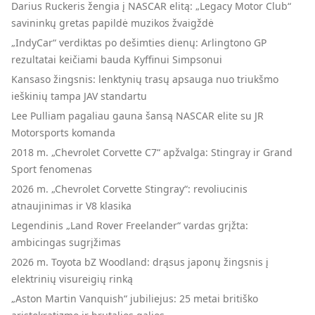
Darius Ruckeris žengia į NASCAR elitą: „Legacy Motor Club“
savininkų gretas papildė muzikos žvaigždė
„IndyCar“ verdiktas po dešimties dienų: Arlingtono GP
rezultatai keičiami bauda Kyffinui Simpsonui
Kansaso žingsnis: lenktynių trasų apsauga nuo triukšmo
ieškinių tampa JAV standartu
Lee Pulliam pagaliau gauna šansą NASCAR elite su JR
Motorsports komanda
2018 m. „Chevrolet Corvette C7“ apžvalga: Stingray ir Grand
Sport fenomenas
2026 m. „Chevrolet Corvette Stingray“: revoliucinis
atnaujinimas ir V8 klasika
Legendinis „Land Rover Freelander“ vardas grįžta:
ambicingas sugrįžimas
2026 m. Toyota bZ Woodland: drąsus japonų žingsnis į
elektrinių visureigių rinką
„Aston Martin Vanquish“ jubiliejus: 25 metai britiško