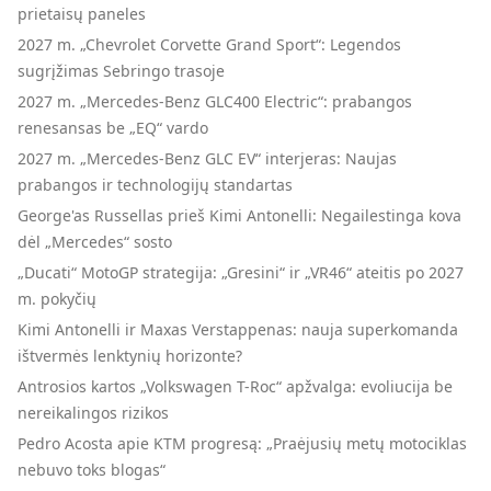
prietaisų paneles
2027 m. „Chevrolet Corvette Grand Sport“: Legendos
sugrįžimas Sebringo trasoje
2027 m. „Mercedes-Benz GLC400 Electric“: prabangos
renesansas be „EQ“ vardo
2027 m. „Mercedes-Benz GLC EV“ interjeras: Naujas
prabangos ir technologijų standartas
George'as Russellas prieš Kimi Antonelli: Negailestinga kova
dėl „Mercedes“ sosto
„Ducati“ MotoGP strategija: „Gresini“ ir „VR46“ ateitis po 2027
m. pokyčių
Kimi Antonelli ir Maxas Verstappenas: nauja superkomanda
ištvermės lenktynių horizonte?
Antrosios kartos „Volkswagen T-Roc“ apžvalga: evoliucija be
nereikalingos rizikos
Pedro Acosta apie KTM progresą: „Praėjusių metų motociklas
nebuvo toks blogas“