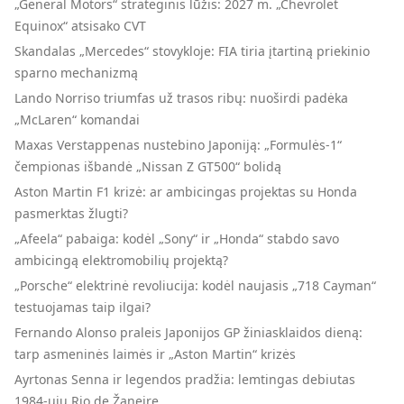
„General Motors“ strateginis lūžis: 2027 m. „Chevrolet
Equinox“ atsisako CVT
Skandalas „Mercedes“ stovykloje: FIA tiria įtartiną priekinio
sparno mechanizmą
Lando Norriso triumfas už trasos ribų: nuoširdi padėka
„McLaren“ komandai
Maxas Verstappenas nustebino Japoniją: „Formulės-1“
čempionas išbandė „Nissan Z GT500“ bolidą
Aston Martin F1 krizė: ar ambicingas projektas su Honda
pasmerktas žlugti?
„Afeela“ pabaiga: kodėl „Sony“ ir „Honda“ stabdo savo
ambicingą elektromobilių projektą?
„Porsche“ elektrinė revoliucija: kodėl naujasis „718 Cayman“
testuojamas taip ilgai?
Fernando Alonso praleis Japonijos GP žiniasklaidos dieną:
tarp asmeninės laimės ir „Aston Martin“ krizės
Ayrtonas Senna ir legendos pradžia: lemtingas debiutas
1984-ųjų Rio de Žaneire