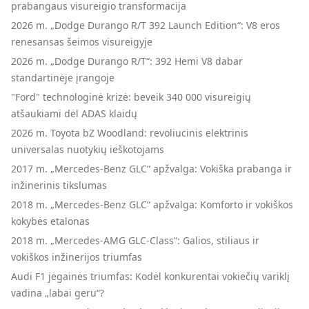
prabangaus visureigio transformacija
2026 m. „Dodge Durango R/T 392 Launch Edition“: V8 eros
renesansas šeimos visureigyje
2026 m. „Dodge Durango R/T“: 392 Hemi V8 dabar
standartinėje įrangoje
"Ford" technologinė krizė: beveik 340 000 visureigių
atšaukiami dėl ADAS klaidų
2026 m. Toyota bZ Woodland: revoliucinis elektrinis
universalas nuotykių ieškotojams
2017 m. „Mercedes-Benz GLC“ apžvalga: Vokiška prabanga ir
inžinerinis tikslumas
2018 m. „Mercedes-Benz GLC“ apžvalga: Komforto ir vokiškos
kokybės etalonas
2018 m. „Mercedes-AMG GLC-Class“: Galios, stiliaus ir
vokiškos inžinerijos triumfas
Audi F1 jėgainės triumfas: Kodėl konkurentai vokiečių variklį
vadina „labai geru“?