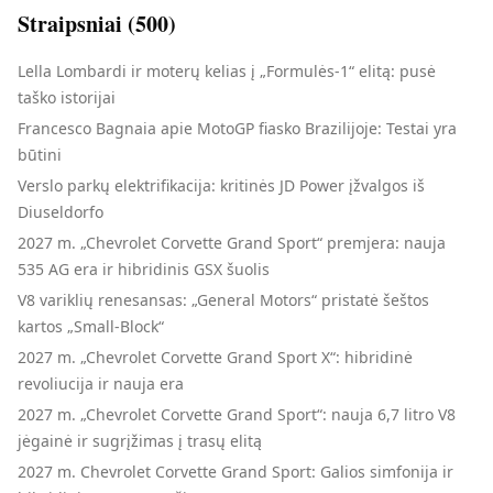
Straipsniai (
500
)
Lella Lombardi ir moterų kelias į „Formulės-1“ elitą: pusė
taško istorijai
Francesco Bagnaia apie MotoGP fiasko Brazilijoje: Testai yra
būtini
Verslo parkų elektrifikacija: kritinės JD Power įžvalgos iš
Diuseldorfo
2027 m. „Chevrolet Corvette Grand Sport“ premjera: nauja
535 AG era ir hibridinis GSX šuolis
V8 variklių renesansas: „General Motors“ pristatė šeštos
kartos „Small-Block“
2027 m. „Chevrolet Corvette Grand Sport X“: hibridinė
revoliucija ir nauja era
2027 m. „Chevrolet Corvette Grand Sport“: nauja 6,7 litro V8
jėgainė ir sugrįžimas į trasų elitą
2027 m. Chevrolet Corvette Grand Sport: Galios simfonija ir