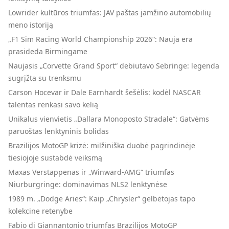
Lowrider kultūros triumfas: JAV paštas įamžino automobilių
meno istoriją
„F1 Sim Racing World Championship 2026“: Nauja era
prasideda Birmingame
Naujasis „Corvette Grand Sport“ debiutavo Sebringe: legenda
sugrįžta su trenksmu
Carson Hocevar ir Dale Earnhardt šešėlis: kodėl NASCAR
talentas renkasi savo kelią
Unikalus vienvietis „Dallara Monoposto Stradale“: Gatvėms
paruoštas lenktyninis bolidas
Brazilijos MotoGP krizė: milžiniška duobė pagrindinėje
tiesiojoje sustabdė veiksmą
Maxas Verstappenas ir „Winward-AMG“ triumfas
Niurburgringe: dominavimas NLS2 lenktynėse
1989 m. „Dodge Aries“: Kaip „Chrysler“ gelbėtojas tapo
kolekcine retenybe
Fabio di Giannantonio triumfas Brazilijos MotoGP