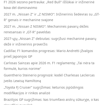
F1 2026 sezono pertrauka: „Red Bull“ iššūkiai ir inžinerinė
kova dėl dominavimo
2027 m. „Nissan Z“ ir „Z NISMO“: Inžinerinis šedevras su „GT-
R“ genais ir mechanine svajone
2027 m. „Nissan Z NISMO“: Mechaninės pavarų dėžės
renesansas ir „GT-R“ paveldas
2027-ųjų „Nissan Z“ debiutas: sugrįžusi mechaninė pavarų
dėžė ir inžinerinis proveržis
Cadillac F1 komandos progresas: Mario Andretti įžvalgos
prieš Japonijos GP
Carlosas Sainzas apie 2026 m. F1 reglamentą: „Tai nėra ta
formulė, kurios norime“
Guentherio Steinerio prognozė: kodėl Charlesas Leclercas
įveiks Lewisą Hamiltoną
„Toyota FJ Cruiser“ sugrįžimas: keturios įspūdingos
modifikacijos ir rinkos analizė
Brazilijos GP sugrįžimas: kas triumfavo aistrų sūkuryje, o kas