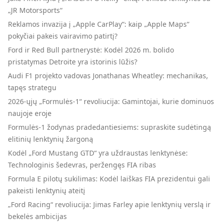
„JR Motorsports“
Reklamos invazija į „Apple CarPlay“: kaip „Apple Maps“
pokyčiai pakeis vairavimo patirtį?
Ford ir Red Bull partnerystė: Kodėl 2026 m. bolido
pristatymas Detroite yra istorinis lūžis?
Audi F1 projekto vadovas Jonathanas Wheatley: mechanikas,
tapęs strategu
2026-ųjų „Formulės-1“ revoliucija: Gamintojai, kurie dominuos
naujoje eroje
Formulės-1 žodynas pradedantiesiems: supraskite sudėtingą
elitinių lenktynių žargoną
Kodėl „Ford Mustang GTD“ yra uždraustas lenktynėse:
Technologinis šedevras, peržengęs FIA ribas
Formula E pilotų sukilimas: Kodėl laiškas FIA prezidentui gali
pakeisti lenktynių ateitį
„Ford Racing“ revoliucija: Jimas Farley apie lenktynių verslą ir
bekelės ambicijas