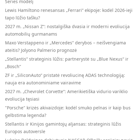
Series modelį
Lewis Hamiltono renesansas „Ferrari“ ekipoje: kodėl 2026-ieji
tapo lūžio tašku?
2027 m. „Nissan Z“: nostalgiška dvasia ir moderni evoliucija
automobilių gurmanams
Maxo Verstappeno ir „Mercedes“ derybos – neišvengiama
ateitis? Jolyono Palmerio prognozė
„Stellantis“ strateginis lūžis: partnerystė su „Blue Nexus“ ir
„Bosch“
ZF ir „SiliconAuto“ pristatė revoliucinę ADAS technologiją:
nauja era autonominiame vairavime
2027 m. „Chevrolet Corvette“: Amerikietiška vidurio variklio
evoliucija tęsiasi
"Porsche" krizės akivaizdoje: kodėl smuko pelnas ir kaip bus
gelbstima legenda?
Stellantis ir Kinijos gamintojų aljansas: strateginis lūžis
Europos autoversle