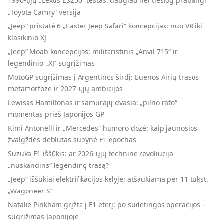
1990-ųjų „Lexus ES250“ testas: daugiau nei tiesiog prabangi
„Toyota Camry“ versija
„Jeep“ pristatė 6 „Easter Jeep Safari“ koncepcijas: nuo V8 iki
klasikinio XJ
„Jeep“ Moab koncepcijos: militaristinis „Anvil 715“ ir
legendinio „XJ“ sugrįžimas
MotoGP sugrįžimas į Argentinos širdį: Buenos Airių trasos
metamorfozė ir 2027-ųjų ambicijos
Lewisas Hamiltonas ir samurajų dvasia: „pilno rato“
momentas prieš Japonijos GP
Kimi Antonelli ir „Mercedes“ humoro dozė: kaip jaunosios
žvaigždės debiutas supynė F1 epochas
Suzuka F1 iššūkis: ar 2026-ųjų techninė revoliucija
„nuskandins“ legendinę trasą?
„Jeep“ iššūkiai elektrifikacijos kelyje: atšaukiama per 11 tūkst.
„Wagoneer S“
Natalie Pinkham grįžta į F1 eterį: po sudėtingos operacijos –
sugrįžimas Japonijoje