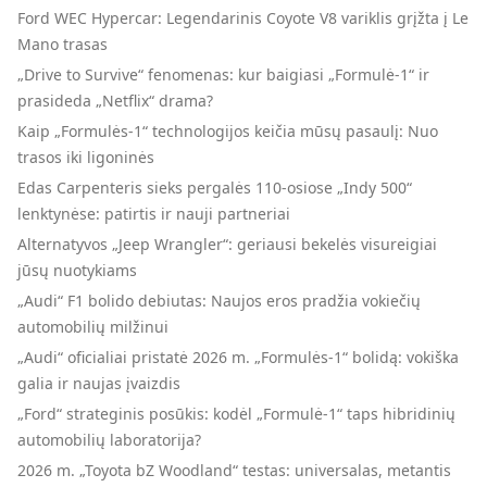
Ford WEC Hypercar: Legendarinis Coyote V8 variklis grįžta į Le
Mano trasas
„Drive to Survive“ fenomenas: kur baigiasi „Formulė-1“ ir
prasideda „Netflix“ drama?
Kaip „Formulės-1“ technologijos keičia mūsų pasaulį: Nuo
trasos iki ligoninės
Edas Carpenteris sieks pergalės 110-osiose „Indy 500“
lenktynėse: patirtis ir nauji partneriai
Alternatyvos „Jeep Wrangler“: geriausi bekelės visureigiai
jūsų nuotykiams
„Audi“ F1 bolido debiutas: Naujos eros pradžia vokiečių
automobilių milžinui
„Audi“ oficialiai pristatė 2026 m. „Formulės-1“ bolidą: vokiška
galia ir naujas įvaizdis
„Ford“ strateginis posūkis: kodėl „Formulė-1“ taps hibridinių
automobilių laboratorija?
2026 m. „Toyota bZ Woodland“ testas: universalas, metantis