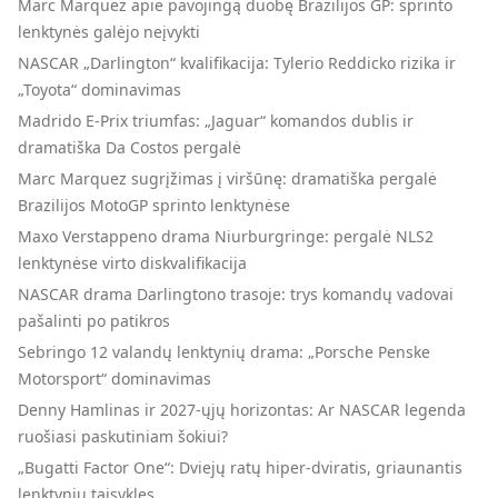
Marc Marquez apie pavojingą duobę Brazilijos GP: sprinto
lenktynės galėjo neįvykti
NASCAR „Darlington“ kvalifikacija: Tylerio Reddicko rizika ir
„Toyota“ dominavimas
Madrido E-Prix triumfas: „Jaguar“ komandos dublis ir
dramatiška Da Costos pergalė
Marc Marquez sugrįžimas į viršūnę: dramatiška pergalė
Brazilijos MotoGP sprinto lenktynėse
Maxo Verstappeno drama Niurburgringe: pergalė NLS2
lenktynėse virto diskvalifikacija
NASCAR drama Darlingtono trasoje: trys komandų vadovai
pašalinti po patikros
Sebringo 12 valandų lenktynių drama: „Porsche Penske
Motorsport“ dominavimas
Denny Hamlinas ir 2027-ųjų horizontas: Ar NASCAR legenda
ruošiasi paskutiniam šokiui?
„Bugatti Factor One“: Dviejų ratų hiper-dviratis, griaunantis
lenktynių taisykles