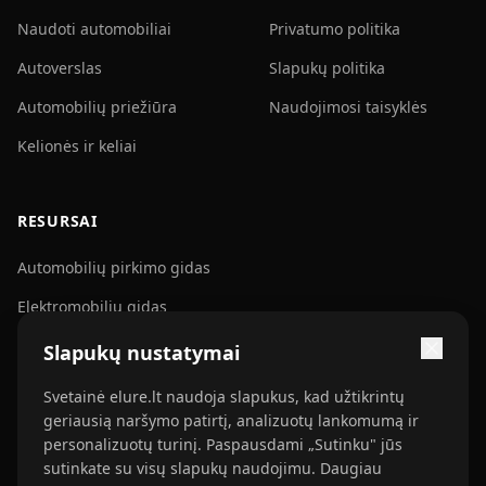
Naudoti automobiliai
Privatumo politika
Autoverslas
Slapukų politika
Automobilių priežiūra
Naudojimosi taisyklės
Kelionės ir keliai
RESURSAI
Automobilių pirkimo gidas
Elektromobilių gidas
Svetainės struktūra
Slapukų nustatymai
Svetainė elure.lt naudoja slapukus, kad užtikrintų
Partneris
geriausią naršymo patirtį, analizuotų lankomumą ir
personalizuotų turinį. Paspausdami „Sutinku" jūs
rtw.lt →
sutinkate su visų slapukų naudojimu. Daugiau