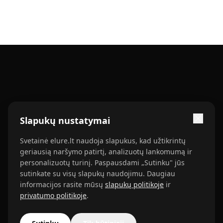
Slapukų nustatymai
Automobilių, autosporto ir autoverslo naujienos Lietuvai.
Svetainė elure.lt naudoja slapukus, kad užtikrintų
Ekspertų testai, rinkos analizė ir patarimai vairuotojams.
geriausią naršymo patirtį, analizuotų lankomumą ir
personalizuotų turinį. Paspausdami „Sutinku" jūs
sutinkate su visų slapukų naudojimu. Daugiau
Fb
Ig
Tk
informacijos rasite mūsų
slapukų politikoje
ir
privatumo politikoje
.
KATEGORIJOS
INFORMACIJA