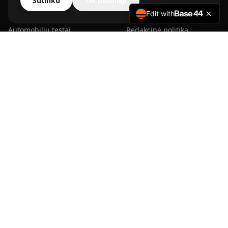
Sutinku
Tik būtinieji
Automobilių naujienos
Apie mus
Edit with
Automobilių testai
Redakcinė politika
Elektromobiliai
Kontaktai
Autosportas
Partneriai
Naudoti automobiliai
Privatumo politika
Autoverslas
Slapukų politika
Automobilių priežiūra
Naudojimosi taisyklės
Kelionės ir keliai
RESURSAI
Automobilių pirkimo gidas
Elektromobilių gidas