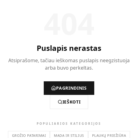
404
Puslapis nerastas
Atsiprašome, tačiau ieškomas puslapis neegzistuoja
arba buvo perkeltas.
PAGRINDINIS
IEŠKOTI
POPULIARIOS KATEGORIJOS
GROŽIO PATARIMAI
MADA IR STILIUS
PLAUKŲ PRIEŽIŪRA